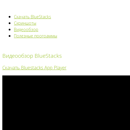
Скачать BlueStacks
Скриншоты
Видеообзор
Полезные программы
Видеообзор BlueStacks
Скачать Bluestacks App Player