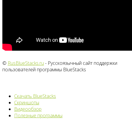
©
RusBlueStacks.ru
- Русскоязычный сайт поддержки
пользователей программы BlueStacks
Скачать BlueStacks
Скриншоты
Видеообзор
Полезные программы